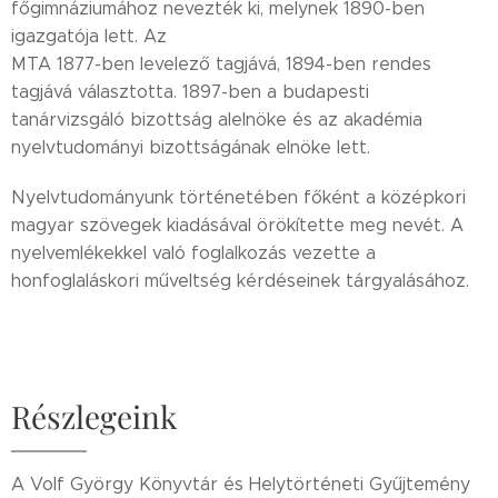
főgimnáziumához nevezték ki, melynek 1890-ben
igazgatója lett. Az
MTA 1877-ben levelező tagjává, 1894-ben rendes
tagjává választotta. 1897-ben a budapesti
tanárvizsgáló bizottság alelnöke és az akadémia
nyelvtudományi bizottságának elnöke lett.
Nyelvtudományunk történetében főként a középkori
magyar szövegek kiadásával örökítette meg nevét. A
nyelvemlékekkel való foglalkozás vezette a
honfoglaláskori műveltség kérdéseinek tárgyalásához.
Részlegeink
A Volf György Könyvtár és Helytörténeti Gyűjtemény