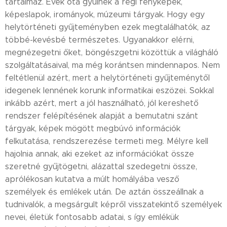
tartalmaz. Évek óta gyűlnek a régi fényképek,
képeslapok, irományok, múzeumi tárgyak. Hogy egy
helytörténeti gyűjteményben ezek megtalálhatók, az
többé-kevésbé természetes. Ugyanakkor elérni,
megnézegetni őket, böngészgetni közöttük a világháló
szolgáltatásaival, ma még korántsen mindennapos. Nem
feltétlenül azért, mert a helytörténeti gyűjteménytől
idegenek lennének korunk informatikai eszözei. Sokkal
inkább azért, mert a jól használható, jól kereshető
rendszer felépítésének alapját a bemutatni szánt
tárgyak, képek mögött megbúvó információk
felkutatása, rendszerezése termeti meg. Mélyre kell
hajolnia annak, aki ezeket az információkat össze
szeretné gyűjtögetni, alázattal szedegetni össze,
aprólékosan kutatva a múlt homályába vesző
személyek és emlékek után. De aztán összeállnak a
tudnivalók, a megsárgult képről visszatekintő személyek
nevei, életük fontosabb adatai, s így emlékük