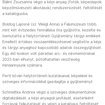
Bálint Zsuzsanna végzi a képi anyag (fotók, képeslapok,
képzőművészeti alkotások) rendszerezését, feltöltését
a katalógusba.
Boldog Lajosné (sz. Weigl Anna) a Falumúzeum több,
mint két évtizedes fennállása óta gyűjtötte, kezelte és
bemutatta a Helytörténeti Gyűjtemény tárgyi emlékeit.
Emellett értékes visszaemlékezéseivel segítette a képi
és tárgyi anyaghoz kapcsolódó adatok összegyűjtését.
Egy élő lexikon volt páratlan arc- és névmemóriával.
2023-ban elhunyt, pótolhatatlan veszteség
mindannyiunk számára.
Pertl István helytörténeti kutatásaival, képekkel és
szöveges információkkal gazdagítja a gyűjteményt.
Schmidtka Andrea végzi a szöveges dokumentumok
digitalizálását, a képi anyagok javítását, esetenként
források felkutatását és végzi a katalógus feltöltését