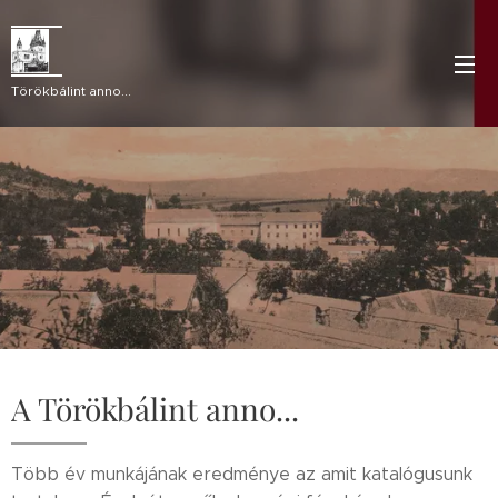
Törökbálint anno...
A Törökbálint anno...
Több év munkájának eredménye az amit katalógusunk